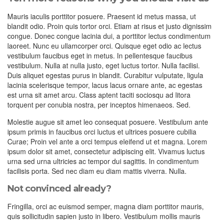
Mauris iaculis porttitor posuere. Praesent id metus massa, ut
blandit odio. Proin quis tortor orci. Etiam at risus et justo dignissim
congue. Donec congue lacinia dui, a porttitor lectus condimentum
laoreet. Nunc eu ullamcorper orci. Quisque eget odio ac lectus
vestibulum faucibus eget in metus. In pellentesque faucibus
vestibulum. Nulla at nulla justo, eget luctus tortor. Nulla facilisi.
Duis aliquet egestas purus in blandit. Curabitur vulputate, ligula
lacinia scelerisque tempor, lacus lacus ornare ante, ac egestas
est urna sit amet arcu. Class aptent taciti sociosqu ad litora
torquent per conubia nostra, per inceptos himenaeos. Sed.
Molestie augue sit amet leo consequat posuere. Vestibulum ante
ipsum primis in faucibus orci luctus et ultrices posuere cubilia
Curae; Proin vel ante a orci tempus eleifend ut et magna. Lorem
ipsum dolor sit amet, consectetur adipiscing elit. Vivamus luctus
urna sed urna ultricies ac tempor dui sagittis. In condimentum
facilisis porta. Sed nec diam eu diam mattis viverra. Nulla.
Not convinced already?
Fringilla, orci ac euismod semper, magna diam porttitor mauris,
quis sollicitudin sapien justo in libero. Vestibulum mollis mauris