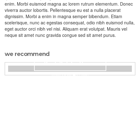
enim. Morbi euismod magna ac lorem rutrum elementum. Donec
viverra auctor lobortis. Pellentesque eu est a nulla placerat
dignissim. Morbi a enim in magna semper bibendum. Etiam
scelerisque, nunc ac egestas consequat, odio nibh euismod nulla,
eget auctor orci nibh vel nisi. Aliquam erat volutpat. Mauris vel
neque sit amet nunc gravida congue sed sit amet purus.
we recommend
Book Kalahe House
from US$240 / nite
adults
children