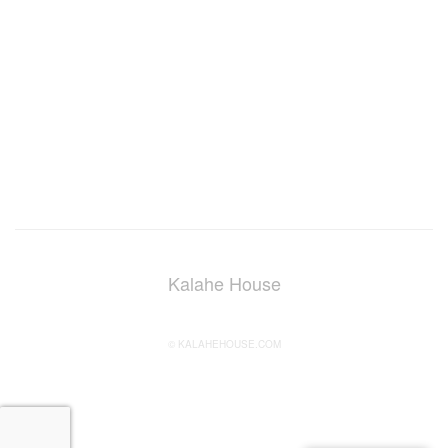
Twin Room
Double Room
Whole House
book now
Kalahe House
© KALAHEHOUSE.COM